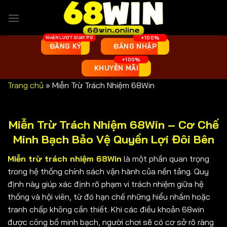
Skip
to
content
ĐĂNG KÝ
ĐĂNG NHẬP
KHUYỄN MÃI
Trang chủ
»
Miễn Trừ Trách Nhiệm 68Win
Miễn Trừ Trách Nhiệm 68Win – Cơ Chế
Minh Bạch Bảo Vệ Quyền Lợi Đôi Bên
Miễn trừ trách nhiệm 68Win
là một phần quan trọng
trong hệ thống chính sách vận hành của nền tảng. Quy
định này giúp xác định rõ phạm vi trách nhiệm giữa hệ
thống và hội viên, từ đó hạn chế những hiểu nhầm hoặc
tranh chấp không cần thiết. Khi các điều khoản 68win
được công bố minh bạch, người chơi sẽ có cơ sở rõ ràng