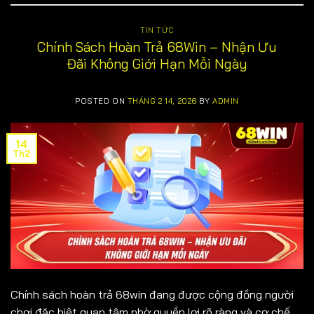
TIN TỨC
Chính Sách Hoàn Trả 68Win – Nhận Ưu
Đãi Không Giới Hạn Mỗi Ngày
POSTED ON
THÁNG 2 14, 2026
BY
ADMIN
14
Th2
Chính sách hoàn trả 68win đang được cộng đồng người
chơi đặc biệt quan tâm nhờ quyền lợi rõ ràng và cơ chế