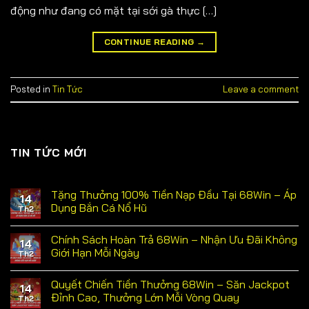
động như đang có mặt tại sới gà thực […]
CONTINUE READING
→
Posted in
Tin Tức
Leave a comment
TIN TỨC MỚI
Tặng Thưởng 100% Tiền Nạp Đầu Tại 68Win – Áp
14
Dụng Bắn Cá Nổ Hũ
Th2
Chính Sách Hoàn Trả 68Win – Nhận Ưu Đãi Không
14
Giới Hạn Mỗi Ngày
Th2
Quyết Chiến Tiền Thưởng 68Win – Săn Jackpot
14
Đỉnh Cao, Thưởng Lớn Mỗi Vòng Quay
Th2