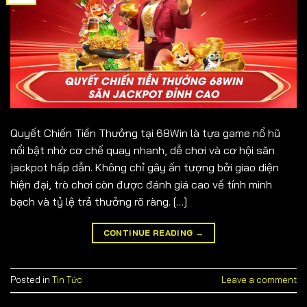
Quyết Chiến Tiền Thưởng tại 68Win là tựa game nổ hũ
nổi bật nhờ cơ chế quay nhanh, dễ chơi và cơ hội săn
jackpot hấp dẫn. Không chỉ gây ấn tượng bởi giao diện
hiện đại, trò chơi còn được đánh giá cao về tính minh
bạch và tỷ lệ trả thưởng rõ ràng. […]
CONTINUE READING
→
Posted in
Tin Tức
Leave a comment