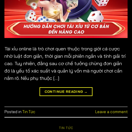
Tài xỉu online là trò chơi quen thuộc trong giới cá cược
nhờ luật đơn giản, thời gian mỗi phiên ngắn và tính giải trí
cao. Tuy nhiên, đằng sau cơ chế tưởng chừng đơn giản
đó là yếu tố xác suất và quản lý vốn mà người chơi cần
nắm rõ. Nếu phụ thuộc […]
CONTINUE READING
→
Posted in
Tin Tức
Leave a comment
TIN TỨC