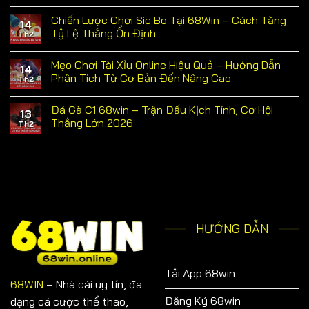
Chiến Lược Chơi Sic Bo Tại 68Win – Cách Tăng
14
Tỷ Lệ Thắng Ổn Định
Th2
Mẹo Chơi Tài Xỉu Online Hiệu Quả – Hướng Dẫn
14
Phân Tích Từ Cơ Bản Đến Nâng Cao
Th2
Đá Gà C1 68win – Trận Đấu Kịch Tính, Cơ Hội
13
Thắng Lớn 2026
Th2
HƯỚNG DẪN
Tải App 68win
68WIN
– Nhà cái uy tín, đa
Đăng Ký 68win
dạng cá cược thể thao,