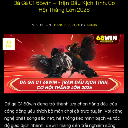
Đá Gà C1 68win – Trận Đấu Kịch Tính, Cơ
Hội Thắng Lớn 2026
POSTED ON
THÁNG 2 13, 2026
BY
ADMIN
13
Th2
Đá gà C1 68win đang trở thành lựa chọn hàng đầu của
cộng đồng yêu thích bộ môn chọi gà trực tuyến. Với công
nghệ phát sóng sắc nét, hệ thống kèo minh bạch và tốc
độ giao dịch nhanh, 68win mang đến trải nghiệm sống