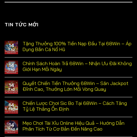
TIN TỨC MỚI
Tặng Thưởng 100% Tiền Nạp Đầu Tại 68Win – Áp
14
Dụng Bắn Cá Nổ Hũ
Th2
Chính Sách Hoàn Trả 68Win – Nhận Ưu Đãi Không
14
Giới Hạn Mỗi Ngày
Th2
Quyết Chiến Tiền Thưởng 68Win – Săn Jackpot
14
Đỉnh Cao, Thưởng Lớn Mỗi Vòng Quay
Th2
Chiến Lược Chơi Sic Bo Tại 68Win – Cách Tăng
14
Tỷ Lệ Thắng Ổn Định
Th2
Mẹo Chơi Tài Xỉu Online Hiệu Quả – Hướng Dẫn
14
Phân Tích Từ Cơ Bản Đến Nâng Cao
Th2